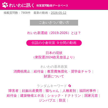
れいわに訊く
街宣質問動画データベース
掲載質問数：7908件 最新の動画：
2026-05-12
ごあいさつ／使い方
れいわ新選組（2019-2026）とは？
伝説の小倉街宣 ９分間の動画
日本の現状
（衆院選2024政見放送より）
れいわの基本政策
消費税廃止
｜
給付金
｜
教育費無償化
・
奨学金チャラ
｜
財源について
ランダムキーワード
🔄
障害者
｜
妊娠出産費用
｜
猫ちゃん
｜
人種差別
｜
福田村事件
｜
給付金
｜
建築物省エネ法
｜
ショック・ドクトリン
｜
国家元首
｜
ジンバブエ
｜
防災
｜