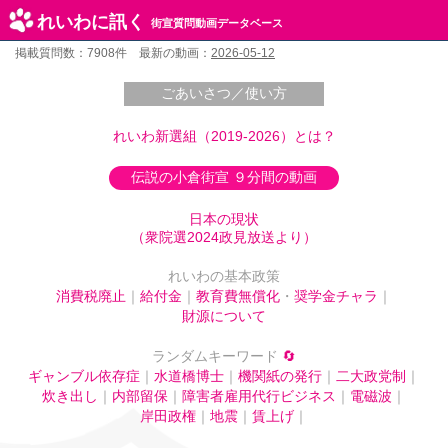
れいわに訊く
街宣質問動画データベース
掲載質問数：7908件 最新の動画：
2026-05-12
ごあいさつ／使い方
れいわ新選組（2019-2026）とは？
伝説の小倉街宣 ９分間の動画
日本の現状
（衆院選2024政見放送より）
れいわの基本政策
消費税廃止
｜
給付金
｜
教育費無償化
・
奨学金チャラ
｜
財源について
ランダムキーワード
🔄
ギャンブル依存症
｜
水道橋博士
｜
機関紙の発行
｜
二大政党制
｜
炊き出し
｜
内部留保
｜
障害者雇用代行ビジネス
｜
電磁波
｜
岸田政権
｜
地震
｜
賃上げ
｜