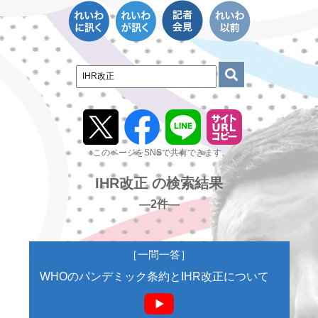
↑このページをSNSで共有できます。
IHR改正 の検索結果
―2件―
［一問一答］
WHOのパンデミック条約とIHR改正について