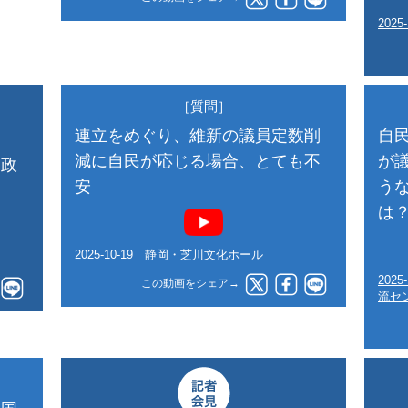
2025-
［質問］
連立をめぐり、維新の議員定数削
自
減に自民が応じる場合、とても不
が
、政
安
う
て
は
2025-10-19
静岡・芝川文化ホール
2025-
この動画をシェア→
流セ