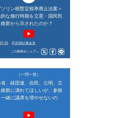
ガソリン税暫定税率廃止法案＞
体的な施行時期を立憲・国民民
・維新から示されたのか？
07-25
不定例記者会見
この動画をシェア→
［一問一答］
務省、経団連、自民、公明、立
、維新に潰れてほしいが、参政
と一緒に議席を増やせないの
？