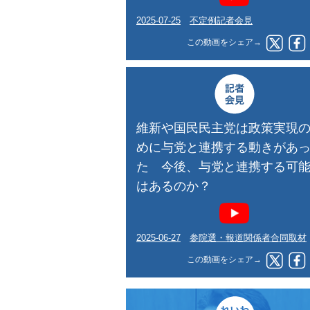
2025-07-25
不定例記者会見
この動画をシェア→
維新や国民民主党は政策実現
めに与党と連携する動きがあ
た 今後、与党と連携する可
はあるのか？
2025-06-27
参院選・報道関係者合同取材
この動画をシェア→