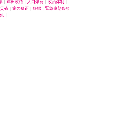
準
｜
岸田政権
｜
人口爆発
｜
政治体制
｜
災省
｜
歯の矯正
｜
妊婦
｜
緊急事態条項
鉄
｜