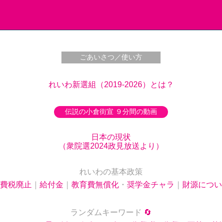
ごあいさつ／使い方
れいわ新選組（2019-2026）とは？
伝説の小倉街宣 ９分間の動画
日本の現状
（衆院選2024政見放送より）
れいわの基本政策
費税廃止
｜
給付金
｜
教育費無償化
・
奨学金チャラ
｜
財源につい
ランダムキーワード
🔄