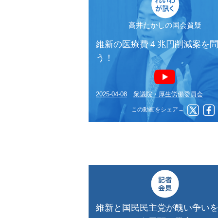
高井たかしの国会質疑
維新の医療費４兆円削減案を
う！
2025-04-08
衆議院・厚生労働委員会
この動画をシェア→
維新と国民民主党が醜い争い