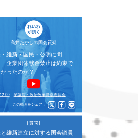
高井たかしの国会質疑
民・維新・国民・公明に問
！ 企業団体献金禁止は約束で
なかったのか？
12-09
衆議院・政治改革特別委員会
この動画をシェア→
［質問］
民と維新連立に対する国会議員