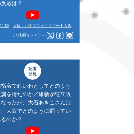
の反応は？
11-02
大阪・パナソニックリゾート大阪
この動画をシェア→
相指名でれいわとしてどのよう
教訓を得たのか／維新が連立政
となったが、大石あきこさんは
後、大阪でどのように闘ってい
れるのか？