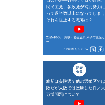
自公が過半数割ってるが維新
民民主党、参政党が補完勢力
って過半数以上になってしま
それを阻止する戦略は？
2025-10-05
鳥取・皆生温泉 米子市観光
ー
この動画をシェア→
維新は参院選で他の選挙区で
敗だが大阪では圧勝した件／
万博問題について