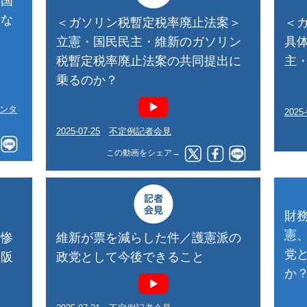
、国
にな
＜ガソリン税暫定税率廃止法案＞
＜
う
立憲・国民民主・維新のガソリン
具
税暫定税率廃止法案の共同提出に
主
乗るのか？
センタ
2025-
2025-07-25
不定例記者会見
この動画をシェア→
財
憲
は惨
維新が票を減らした件／護憲派の
党
大阪
政党として今後できること
か