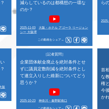
か？
減らしているのは都構想の一環な
ら
のか？
2025-
2025-11-03
大阪・ホテル アゴーラ リージェン
シー 大阪堺
この動画をシェア→
［記者質問］
れい
企業団体献金廃止を絶対条件とせ
か？
ずに議員定数削減を絶対条件とし
首
て連立入りした維新についてどう
な
思うか？
権
大阪
今
か
2025-10-23
神奈川・秦野駅南口
この動画をシェア→