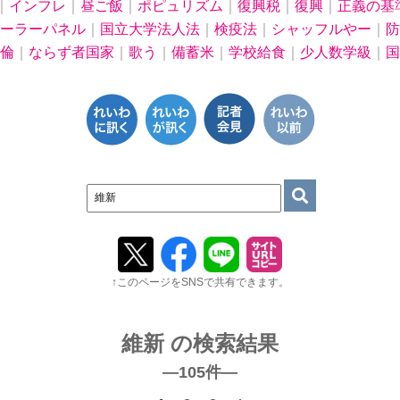
｜
インフレ
｜
昼ご飯
｜
ポピュリズム
｜
復興税
｜
復興
｜
正義の基
ーラーパネル
｜
国立大学法人法
｜
検疫法
｜
シャッフルやー
｜
防
倫
｜
ならず者国家
｜
歌う
｜
備蓄米
｜
学校給食
｜
少人数学級
｜
国
↑このページをSNSで共有できます。
維新 の検索結果
―105件―