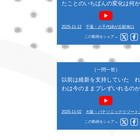
たことのいちばんの変化は何
2025-11-12
千葉・八千代緑が丘駅南口
この動画をシェア→
［一問一答］
以前は維新を支持していた 
わは今のままブレずいれるの
2025-11-02
大阪・パナソニックリゾート
この動画をシェア→