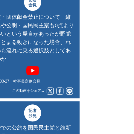
業・団体献金禁止について 維
案や公明・国民民主案も0点より
いいという発言があったが野党
まとまる動きになった場合、れ
わも流れに乗る選択肢としてあ
のか
03-27
幹事長定例会見
この動画をシェア→
挙での公約を国民民主党と維新