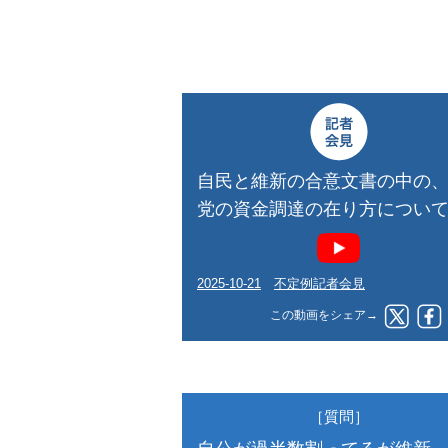
自民と維新の合意文書の中の
党の資金調達の在り方につい
2025-10-21
不定例記者会見
この動画をシェア→
［質問］