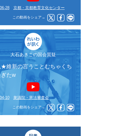
06-28
京都・京都教育文化センター
この動画をシェア→
大石あきこの国会質疑
見★維新の言うことむちゃくち
過ぎたw
04-10
衆議院・憲法審査会
この動画をシェア→