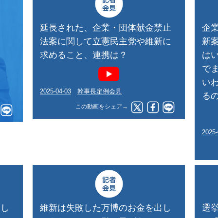
延長された、企業・団体献金禁止
企
法案に関して立憲民主党や維新に
新
問
求めること、連携は？
は
で
い
2025-04-03
幹事長定例会見
る
この動画をシェア→
2025-
をし
維新は失敗した万博のお金を出し
選