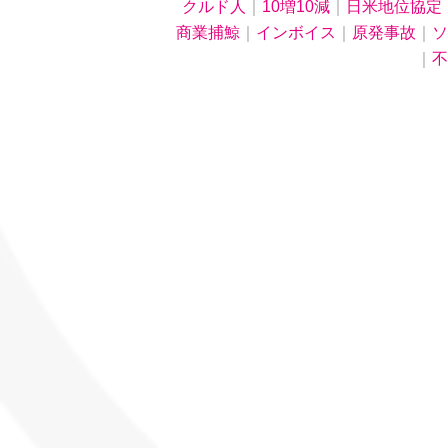
クルド人
｜
10増10減
｜
日米地位協定
商業捕鯨
｜
インボイス
｜
原発事故
｜
ソ
｜
不