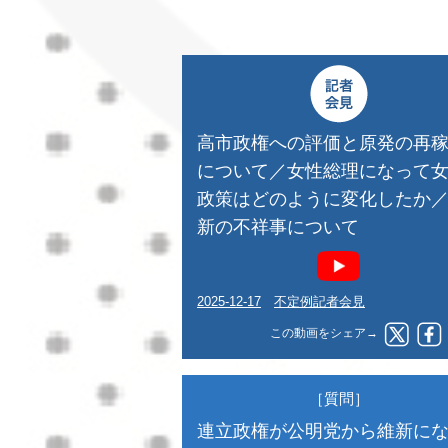
高市政権への評価と原発の再
について／女性総理になって
政策はどのように変化したか
新の不祥事について
2025-12-17
不定例記者会見
この動画をシェア→
［質問］
連立政権が公明党から維新に