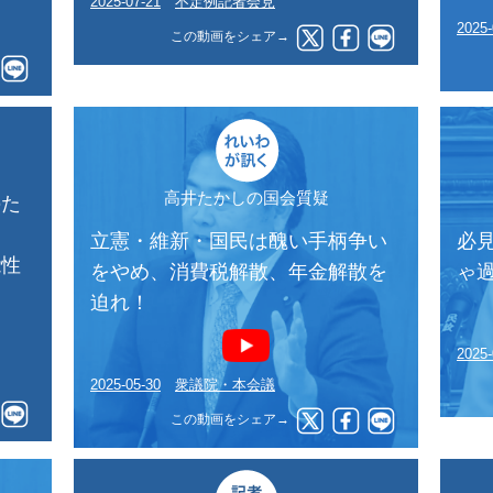
2025-07-21
不定例記者会見
2025-
この動画をシェア→
高井たかしの国会質疑
のた
っ
立憲・維新・国民は醜い手柄争い
必
能性
をやめ、消費税解散、年金解散を
ゃ
迫れ！
2025-
2025-05-30
衆議院・本会議
この動画をシェア→