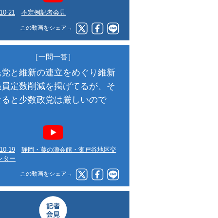
10-21
不定例記者会見
この動画をシェア→
［一問一答］
民党と維新の連立をめぐり維新
議員定数削減を掲げてるが、そ
なると少数政党は厳しいので
？
10-19
静岡・藤の瀬会館・瀬戸谷地区交
ンター
この動画をシェア→