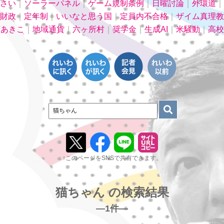
さい
｜
ソーラーパネル
｜
ゲーム規制条例
｜
日曜討論
｜
外環道
｜
財政
｜
定年制
｜
いいなと思う国
｜
定員内不合格
｜
ザイム真理教
石あきこ
｜
地域通貨
｜
六ヶ所村
｜
奨学金
｜
生成AI
｜
米騒動
｜
高校
↑このページをSNSで共有できます。
猫ちゃん の検索結果
―1件―