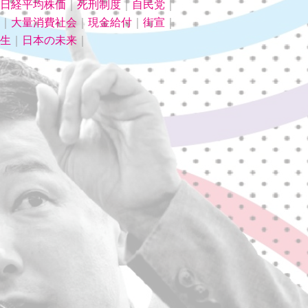
日経平均株価
｜
死刑制度
｜
自民党
｜
｜
大量消費社会
｜
現金給付
｜
街宣
｜
生
｜
日本の未来
｜