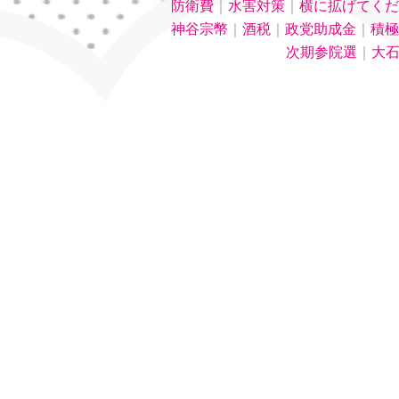
防衛費
｜
水害対策
｜
横に拡げてくだ
神谷宗幣
｜
酒税
｜
政党助成金
｜
積極
次期参院選
｜
大