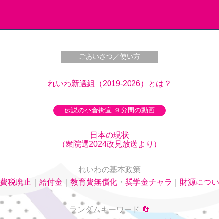
ごあいさつ／使い方
れいわ新選組（2019-2026）とは？
伝説の小倉街宣 ９分間の動画
日本の現状
（衆院選2024政見放送より）
れいわの基本政策
費税廃止
｜
給付金
｜
教育費無償化
・
奨学金チャラ
｜
財源につい
ランダムキーワード
🔄