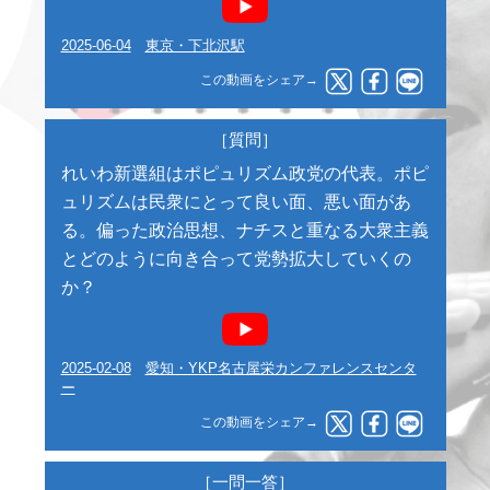
2025-06-04
東京・下北沢駅
この動画をシェア→
［質問］
れいわ新選組はポピュリズム政党の代表。ポピ
ュリズムは民衆にとって良い面、悪い面があ
る。偏った政治思想、ナチスと重なる大衆主義
とどのように向き合って党勢拡大していくの
か？
2025-02-08
愛知・YKP名古屋栄カンファレンスセンタ
ー
この動画をシェア→
［一問一答］