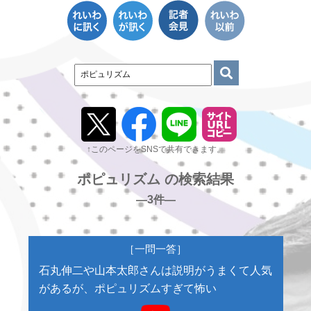
↑このページをSNSで共有できます。
ポピュリズム の検索結果
―3件―
［一問一答］
石丸伸二や山本太郎さんは説明がうまくて人気
があるが、ポピュリズムすぎて怖い