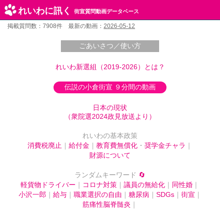
れいわに訊く
街宣質問動画データベース
掲載質問数：7908件 最新の動画：
2026-05-12
ごあいさつ／使い方
れいわ新選組（2019-2026）とは？
伝説の小倉街宣 ９分間の動画
日本の現状
（衆院選2024政見放送より）
れいわの基本政策
消費税廃止
｜
給付金
｜
教育費無償化
・
奨学金チャラ
｜
財源について
ランダムキーワード
🔄
軽貨物ドライバー
｜
コロナ対策
｜
議員の無給化
｜
同性婚
｜
小沢一郎
｜
給与
｜
職業選択の自由
｜
糖尿病
｜
SDGs
｜
街宣
｜
筋痛性脳脊髄炎
｜