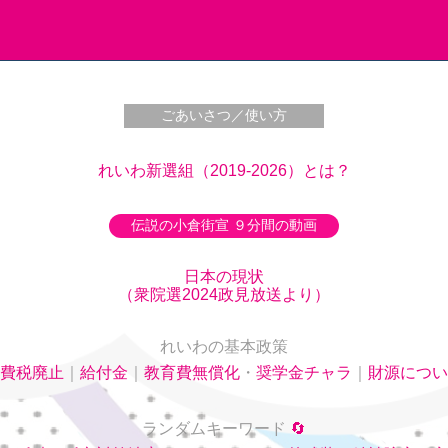
ごあいさつ／使い方
れいわ新選組（2019-2026）とは？
伝説の小倉街宣 ９分間の動画
日本の現状
（衆院選2024政見放送より）
れいわの基本政策
費税廃止
｜
給付金
｜
教育費無償化
・
奨学金チャラ
｜
財源につい
ランダムキーワード
🔄