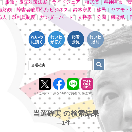
｜
孤独・孤立対策法案
｜
ライドシェア
｜
核武装
｜
精神障害
｜
安
極財政
｜
障害者雇用代行ビジネス
｜
鈴木宗男
｜
移民
｜
ヤマモトG
る人
｜
裁判員制度
｜
サンダーバード
｜
支持率
｜
公園
｜
機関紙
｜
↑このページをSNSで共有できます。
当選確実 の検索結果
―1件―