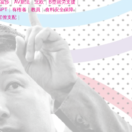
冨歩
｜
AV新法
｜
北欧
｜
B型就労支援
｜
PT
｜
有権者
｜
教員
｜
食料安全保障
｜
官僚支配
｜