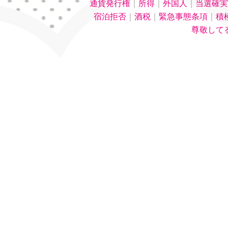
通貨発行権
｜
所得
｜
外国人
｜
当選確実
宿泊拒否
｜
酒税
｜
緊急事態条項
｜
積
尊敬して