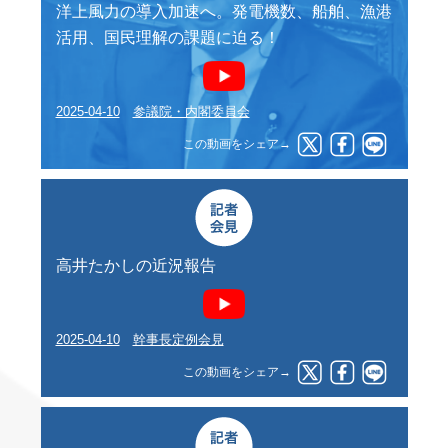
洋上風力の導入加速へ。発電機数、船舶、漁港
活用、国民理解の課題に迫る！
2025-04-10
参議院・内閣委員会
この動画をシェア→
高井たかしの近況報告
2025-04-10
幹事長定例会見
この動画をシェア→