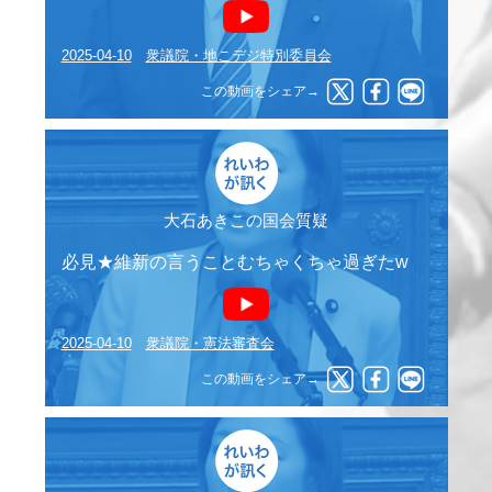
2025-04-10
衆議院・地こデジ特別委員会
この動画をシェア→
大石あきこの国会質疑
必見★維新の言うことむちゃくちゃ過ぎたw
2025-04-10
衆議院・憲法審査会
この動画をシェア→