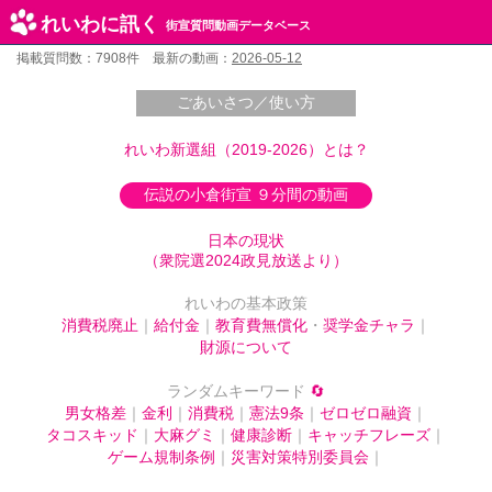
れいわに訊く
街宣質問動画データベース
掲載質問数：7908件 最新の動画：
2026-05-12
ごあいさつ／使い方
れいわ新選組（2019-2026）とは？
伝説の小倉街宣 ９分間の動画
日本の現状
（衆院選2024政見放送より）
れいわの基本政策
消費税廃止
｜
給付金
｜
教育費無償化
・
奨学金チャラ
｜
財源について
ランダムキーワード
🔄
男女格差
｜
金利
｜
消費税
｜
憲法9条
｜
ゼロゼロ融資
｜
タコスキッド
｜
大麻グミ
｜
健康診断
｜
キャッチフレーズ
｜
ゲーム規制条例
｜
災害対策特別委員会
｜