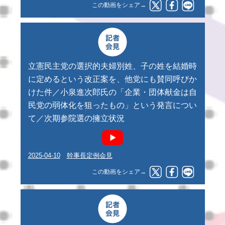
この動画をシェア→
立憲民主党の選択的夫婦別姓、子の姓を結婚時
に定めるという改正案を、他党にも賛同呼びか
けた件／小泉進次郎氏の「企業・団体献金は自
民党の弱体化を狙ったもの」という発言につい
て／次期参院選の擁立状況
2025-04-10
幹事長定例会見
この動画をシェア→