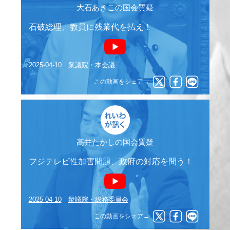
大石あきこの国会質疑
石破総理、教員に残業代を払え！
2025-04-10
衆議院・本会議
この動画をシェア→
高井たかしの国会質疑
フジテレビ性加害問題、政府の対応を問う！
2025-04-10
衆議院・総務委員会
この動画をシェア→