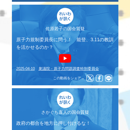
佐原若子の国会質疑
原子力規制委員長に問う！ 能登、3.11の教訓
を活かせるのか？
2025-04-10
衆議院・原子力問題調査特別委員会
この動画をシェア→
さかぐち直人の国会質疑
政府の都合を地方に押し付けるな！