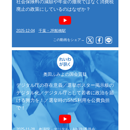
社会保険料の減額や年金の撤廃ではなく消費税
廃止の政策にしているのはなぜか？
2025-12-04
千葉・JR船橋駅
この動画をシェア→
奥田ふみよの国会質疑
デジタル庁の存在意義／選挙ポスター掲示板の
デジタル化／デジタル庁として若者に政治を届
ける努力を！／選挙時のSNS利用を公費負担
で！
2025-11-28
参議院・デジタル・AI特別委員会