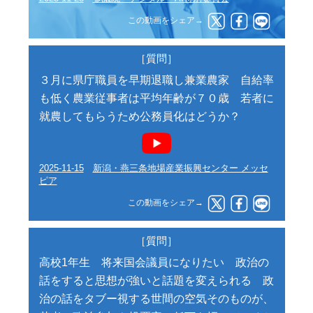
この動画をシェア→
［質問］
３月に県庁職員を早期退職し兼業農家 自給率
も低く農業従事者は平均年齢が７０歳 若者に
就農してもらうため公務員化はどうか？
2025-11-15
新潟・燕三条地場産業振興センター メッセ
ピア
この動画をシェア→
［質問］
高校1年生 将来国会議員になりたい 政治の
話をすると思想が強いと話題を変えられる 政
治の話をタブー視する世間の空気そのものが、