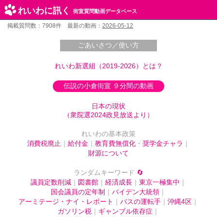
れいわに訊く
街宣質問動画データベース
掲載質問数：7908件 最新の動画：
2026-05-12
ごあいさつ／使い方
れいわ新選組（2019-2026）とは？
伝説の小倉街宣 ９分間の動画
日本の現状
（衆院選2024政見放送より）
れいわの基本政策
消費税廃止
｜
給付金
｜
教育費無償化
・
奨学金チャラ
｜
財源について
ランダムキーワード
🔄
議員定数削減
｜
図書館
｜
経済成長
｜
東京一極集中
｜
国会議員の定年制
｜
バイデン大統領
｜
アーミテージ・ナイ・レポート
｜
バスの運転手
｜
沖縄4区
｜
ガソリン税
｜
ギャンブル依存症
｜