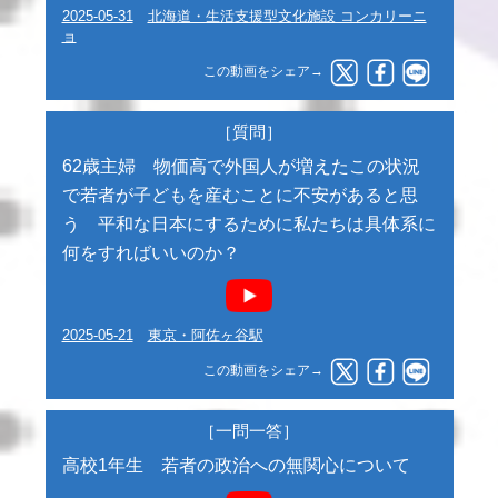
2025-05-31
北海道・生活支援型文化施設 コンカリーニ
ョ
この動画をシェア→
［質問］
62歳主婦 物価高で外国人が増えたこの状況
で若者が子どもを産むことに不安があると思
う 平和な日本にするために私たちは具体系に
何をすればいいのか？
2025-05-21
東京・阿佐ヶ谷駅
この動画をシェア→
［一問一答］
高校1年生 若者の政治への無関心について