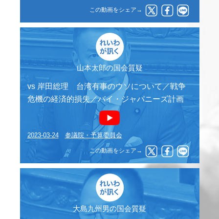
この動画をシェア→
山本太郎の国会質疑
vs 岸田総理 台湾有事のウソについて／戦争
危機の経済的損失／バイ・ジャパニーズ計画
2023-03-24
参議院・予算委員会
この動画をシェア→
大島九州男の国会質疑