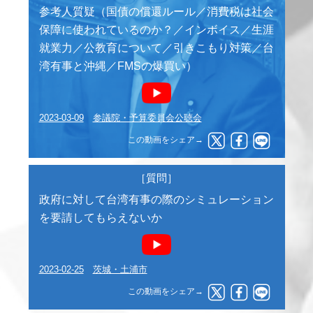
参考人質疑（国債の償還ルール／消費税は社会
保障に使われているのか？／インボイス／生涯
就業力／公教育について／引きこもり対策／台
湾有事と沖縄／FMSの爆買い）
2023-03-09
参議院・予算委員会公聴会
この動画をシェア→
［質問］
政府に対して台湾有事の際のシミュレーション
を要請してもらえないか
2023-02-25
茨城・土浦市
この動画をシェア→