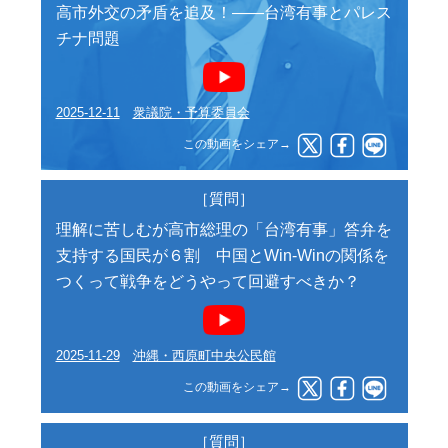
高市外交の矛盾を追及！――台湾有事とパレス
チナ問題
2025-12-11
衆議院・予算委員会
この動画をシェア→
［質問］
理解に苦しむが高市総理の「台湾有事」答弁を
支持する国民が６割 中国とWin-Winの関係を
つくって戦争をどうやって回避すべきか？
2025-11-29
沖縄・西原町中央公民館
この動画をシェア→
［質問］