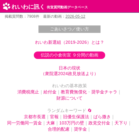
れいわに訊く
街宣質問動画データベース
掲載質問数：7908件 最新の動画：
2026-05-12
ごあいさつ／使い方
れいわ新選組（2019-2026）とは？
伝説の小倉街宣 ９分間の動画
日本の現状
（衆院選2024政見放送より）
れいわの基本政策
消費税廃止
｜
給付金
｜
教育費無償化
・
奨学金チャラ
｜
財源について
ランダムキーワード
🔄
京都市長選
｜
官報
｜
旧優生保護法
｜
ばら撒き
｜
同一労働同一賃金
｜
大麻
｜
103万円の壁
｜
政党交付金
｜
天下り
｜
合理的配慮
｜
奨学金
｜