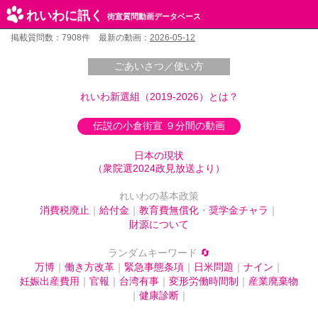
れいわに訊く
街宣質問動画データベース
掲載質問数：7908件 最新の動画：
2026-05-12
ごあいさつ／使い方
れいわ新選組（2019-2026）とは？
伝説の小倉街宣 ９分間の動画
日本の現状
（衆院選2024政見放送より）
れいわの基本政策
消費税廃止
｜
給付金
｜
教育費無償化
・
奨学金チャラ
｜
財源について
ランダムキーワード
🔄
万博
｜
働き方改革
｜
緊急事態条項
｜
日米問題
｜
ナイン
｜
妊娠出産費用
｜
官報
｜
台湾有事
｜
変形労働時間制
｜
産業廃棄物
｜
健康診断
｜