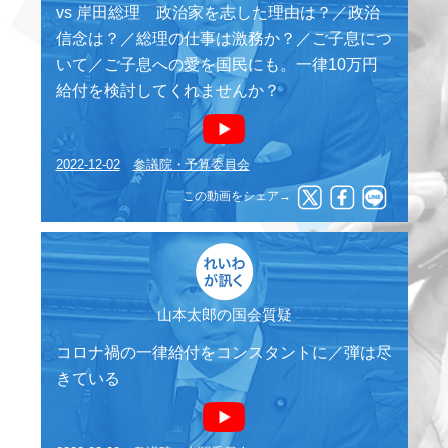
vs 岸田総理 政治家を志した理由は？／政治
信念は？／総理の仕事は激務か？／ご子息につ
いて／ご子息への愛を国民にも。一律10万円
給付を検討してくれませんか？
2022-12-02
参議院・予算委員会
この動画をシェア→
山本太郎の国会質疑
コロナ禍の一律給付をコンスタントに／弾は尽
きている