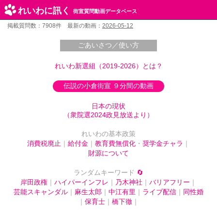
れいわに訊く
街宣質問動画データベース
掲載質問数：7908件 最新の動画：
2026-05-12
ごあいさつ／使い方
れいわ新選組（2019-2026）とは？
伝説の小倉街宣 ９分間の動画
日本の現状
（衆院選2024政見放送より）
れいわの基本政策
消費税廃止
｜
給付金
｜
教育費無償化
・
奨学金チャラ
｜
財源について
ランダムキーワード
🔄
岸田政権
｜
ハイパーインフレ
｜
乃木神社
｜
バリアフリー
｜
芸能スキャンダル
｜
麻生太郎
｜
中江有里
｜
ライブ配信
｜
同性婚
｜
保育士
｜
橋下徹
｜