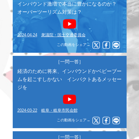
インバウンド激増で本当に豊かになるのか？
オーバーツーリズム対策は？
2024-04-24
衆議院・国土交通委員会
この動画をシェア→
［一問一答］
経済のために将来、インバウンドかベビーブー
ムを起こすしかない インパクトあるメッセー
ジを
2024-03-22
岐阜・岐阜市民会館
この動画をシェア→
［一問一答］