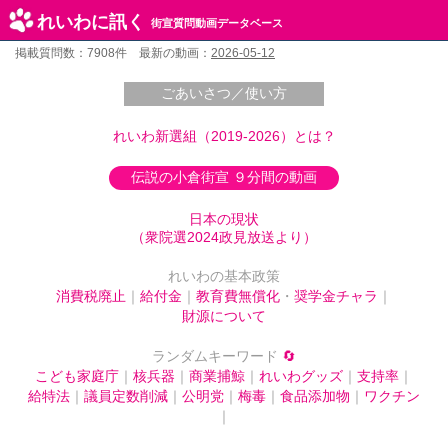
れいわに訊く
街宣質問動画データベース
掲載質問数：7908件 最新の動画：
2026-05-12
ごあいさつ／使い方
れいわ新選組（2019-2026）とは？
伝説の小倉街宣 ９分間の動画
日本の現状
（衆院選2024政見放送より）
れいわの基本政策
消費税廃止
｜
給付金
｜
教育費無償化
・
奨学金チャラ
｜
財源について
ランダムキーワード
🔄
こども家庭庁
｜
核兵器
｜
商業捕鯨
｜
れいわグッズ
｜
支持率
｜
給特法
｜
議員定数削減
｜
公明党
｜
梅毒
｜
食品添加物
｜
ワクチン
｜